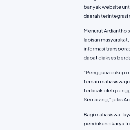
banyak website untu
daerah terintegrasi 
Menurut Ardiantho 
lapisan masyarakat,
informasi transpora
dapat diakses berdas
“Pengguna cukup me
teman mahasiswa jug
terlacak oleh peng
Semarang,” jelas Ard
Bagi mahasiswa, lay
pendukung karya tuli