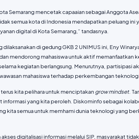
, Kota Semarang mencetak capaaian sebagai Anggota As
idak semua kota di Indonesia mendapatkan peluang in
anan digital di Kota Semarang,” tandasnya.
 dilaksanakan di gedung GKB 2 UNIMUS ini, Eny Winaryati 
dan mendorong mahasiswa untuk aktif memanfaatkan k
selama kegiatan berlangsung. Menurutnya, partisipasi ak
awasan mahasiswa terhadap perkembangan teknologi da
s terus kita pelihara untuk menciptakan
grow mindset
. T
t informasi yang kita peroleh. Diskominfo sebagai kola
ng kita semua untuk memhami dunia teknologi yang be
ses digitalisasi informasi melalui SIP, masyarakat tida