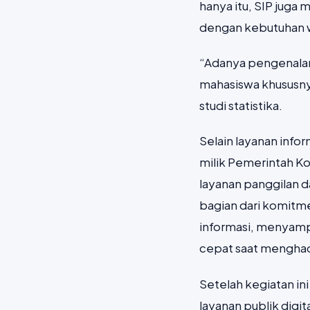
hanya itu, SIP juga 
dengan kebutuhan 
“Adanya pengenalan
mahasiswa khususnya
studi statistika.
Selain layanan info
milik Pemerintah K
layanan panggilan d
bagian dari komit
informasi, menyamp
cepat saat menghada
Setelah kegiatan i
layanan publik digi