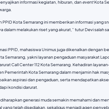
menyajikan informasi kegiatan, hiburan, dan
event
Kota S
warga.
 PPID Kota Semarang ini memberikan informasi yang sn
 dalam melakukan riset yang akurat,” tutur Devi salah 
rmasi PPID, mahasiswa Unimus juga dikenalkan dengan be
ota Semarang, yakni layanan pengaduan masyarakat Lapo
arurat Call Center 112 Kota Semarang. Kehadiran layana
men Pemerintah Kota Semarang dalam menjamin hak ma
aikan aspirasi dan pengaduan, serta mendapatkan akse
pi kondisi darurat.
ni diharapkan generasi muda semakin memahami dan me
tal yang telah disediakan, sekaligus menjadi agen penye