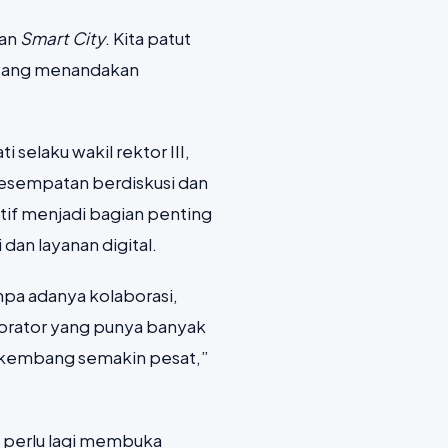
ean
Smart City
. Kita patut
i yang menandakan
selaku wakil rektor III,
esempatan berdiskusi dan
tif menjadi bagian penting
n layanan digital.
anpa adanya kolaborasi,
borator yang punya banyak
rkembang semakin pesat,”
k perlu lagi membuka