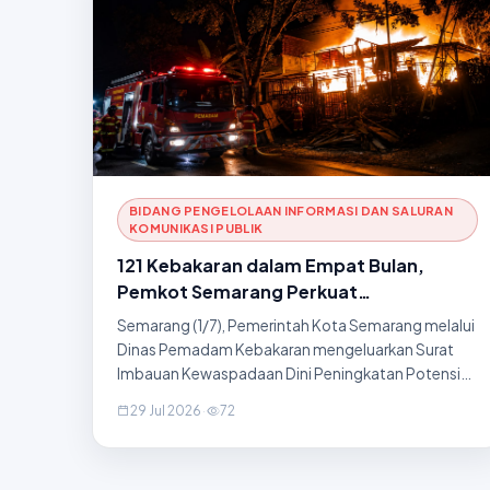
BIDANG PENGELOLAAN INFORMASI DAN SALURAN
KOMUNIKASI PUBLIK
121 Kebakaran dalam Empat Bulan,
Pemkot Semarang Perkuat
Kewaspadaan Hadapi Puncak Kemarau
Semarang (1/7), Pemerintah Kota Semarang melalui
Dinas Pemadam Kebakaran mengeluarkan Surat
Imbauan Kewaspadaan Dini Peningkatan Potensi
Bencana Kebakaran Menghadapi Musim Kemarau
29 Jul 2026
·
72
Tahun 2026. Imbauan tersebut disampaikan
menyusul tingginya kasus kebakaran yang terjadi
dalam empat bulan terakhir di Kota Semarang, baik