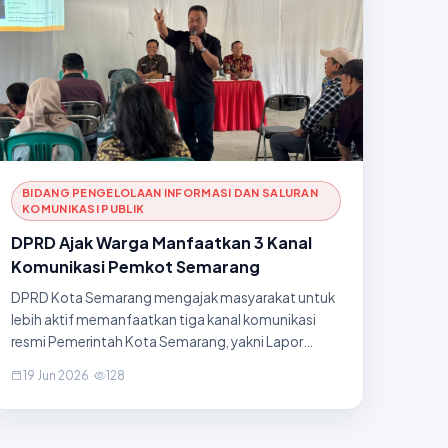
BIDANG PENGELOLAAN INFORMASI DAN SALURAN
KOMUNIKASI PUBLIK
DPRD Ajak Warga Manfaatkan 3 Kanal
Komunikasi Pemkot Semarang
DPRD Kota Semarang mengajak masyarakat untuk
lebih aktif memanfaatkan tiga kanal komunikasi
resmi Pemerintah Kota Semarang, yakni Lapor
Semar Solusi AWP, Call Center 112, dan Layanan
19 Jun 2026
·
128
Informasi PPID sebagai sarana yang mudah,
transparan, dan responsif untuk menyampaikan
aspirasi, pengaduan, laporan gawat darurat, dan