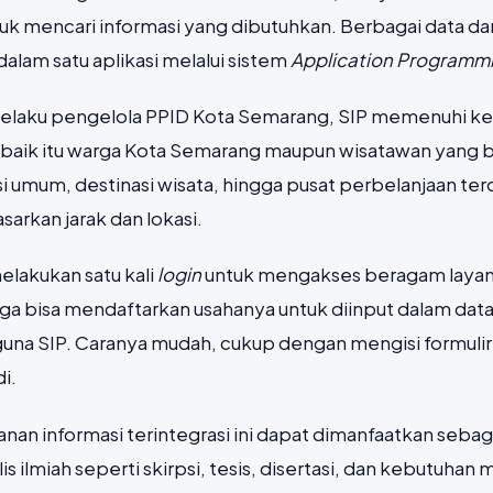
k mencari informasi yang dibutuhkan. Berbagai data dan
dalam satu aplikasi melalui sistem
Application Programmi
selaku pengelola PPID Kota Semarang, SIP memenuhi ke
 baik itu warga Kota Semarang maupun wisatawan yang be
si umum, destinasi wisata, hingga pusat perbelanjaan te
arkan jarak dan lokasi.
lakukan satu kali
login
untuk mengakses beragam layan
a bisa mendaftarkan usahanya untuk diinput dalam data
guna SIP. Caranya mudah, cukup dengan mengisi formulir
i.
anan informasi terintegrasi ini dapat dimanfaatkan sebag
s ilmiah seperti skirpsi, tesis, disertasi, dan kebutuhan m