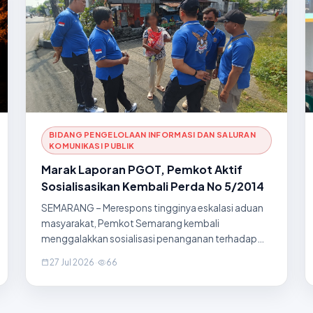
BIDANG PENGELOLAAN INFORMASI DAN SALURAN
KOMUNIKASI PUBLIK
Marak Laporan PGOT, Pemkot Aktif
Sosialisasikan Kembali Perda No 5/2014
SEMARANG – Merespons tingginya eskalasi aduan
masyarakat, Pemkot Semarang kembali
menggalakkan sosialisasi penanganan terhadap
pengemis, gelandangan, orang terlantar (PGOT),
27 Jul 2026
·
66
anak jalanan, dan pengamen yang beraktivitas di
ruang publik. Upaya ini dilakukan melalui koordinasi
lintas perangkat daerah dan penanganan berbasis