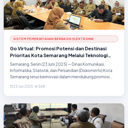
SISTEM PEMERINTAHAN BERBASIS ELEKTRONIK
Go Virtual: Promosi Potensi dan Destinasi
Prioritas Kota Semarang Melalui Teknologi
Virtual Tour dan AI
Semarang, Senin (23 Juni 2025) — Dinas Komunikasi,
Informatika, Statistik, dan Persandian (Diskominfo) Kota
Semarang terus berinovasi dalam mendukung promosi
potensi daerah melalui program Go Virtual, sebuah inisiatif
23 Jun 2025
·
368
yang memanfaatkan teknologi Virtual T