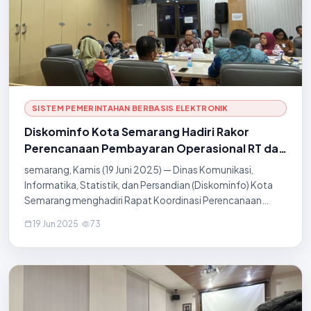
SISTEM PEMERINTAHAN BERBASIS ELEKTRONIK
Diskominfo Kota Semarang Hadiri Rakor
Perencanaan Pembayaran Operasional RT dan
RW Tahun 2025
semarang, Kamis (19 Juni 2025) — Dinas Komunikasi,
Informatika, Statistik, dan Persandian (Diskominfo) Kota
Semarang menghadiri Rapat Koordinasi Perencanaan
Pembayaran Operasional RT dan RW yang dilaksanakan
19 Jun 2025
·
73
sebagai bentuk persiapan teknis dan administrat