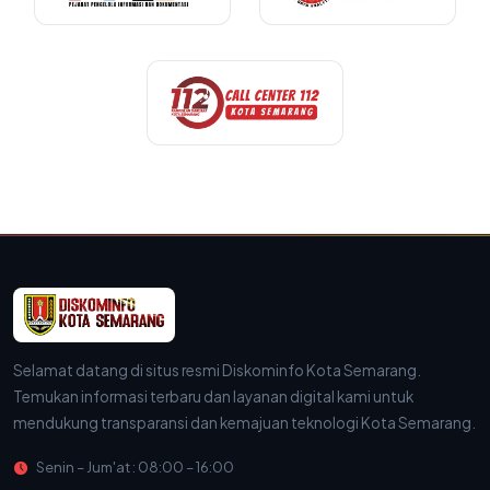
Selamat datang di situs resmi Diskominfo Kota Semarang.
Temukan informasi terbaru dan layanan digital kami untuk
mendukung transparansi dan kemajuan teknologi Kota Semarang.
Senin – Jum'at : 08:00 – 16:00