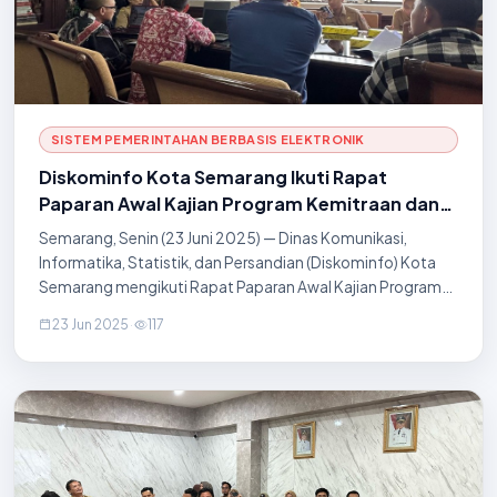
SISTEM PEMERINTAHAN BERBASIS ELEKTRONIK
Diskominfo Kota Semarang Ikuti Rapat
Paparan Awal Kajian Program Kemitraan dan
Bina Lingkungan (CSR) Kota Semarang
Semarang, Senin (23 Juni 2025) — Dinas Komunikasi,
Informatika, Statistik, dan Persandian (Diskominfo) Kota
Semarang mengikuti Rapat Paparan Awal Kajian Program
Kemitraan dan Bina Lingkungan (Corporate Social
23 Jun 2025
·
117
Responsibility/CSR) yang diselenggarakan dalam