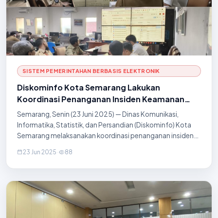
SISTEM PEMERINTAHAN BERBASIS ELEKTRONIK
Diskominfo Kota Semarang Lakukan
Koordinasi Penanganan Insiden Keamanan
Siber pada Situs rswn.com
Semarang, Senin (23 Juni 2025) — Dinas Komunikasi,
Informatika, Statistik, dan Persandian (Diskominfo) Kota
Semarang melaksanakan koordinasi penanganan insiden
keamanan siber yang terjadi pada situs rswn.com, sebuah
23 Jun 2025
·
88
situs layanan yang berkaitan dengan inf