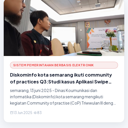
SISTEM PEMERINTAHAN BERBASIS ELEKTRONIK
Diskominfo kota semarang ikuti community
of practices Q3:Studi kasus Aplikasi Swipe
safe dalam penerapan safety by Design
semarang, 13 juni 2025 - Dinas Koumunikasi dan
informatika (Diskominfo) kota semarang mengikuti
kegiatan Community of practise (CoP) Triwwulan III dengan
tema "Safety by Design" yang diselenggarakan pada jumat,
13 Jun 2025
·
83
13 juni 2025. kegiatan ini mengangkat Aplika