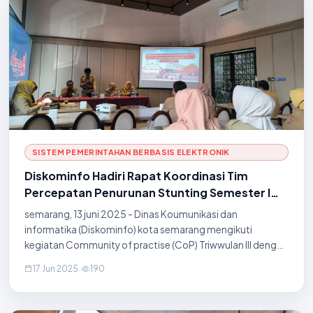
SISTEM PEMERINTAHAN BERBASIS ELEKTRONIK
Diskominfo Hadiri Rapat Koordinasi Tim
Percepatan Penurunan Stunting Semester I
Tahun 2025
semarang, 13 juni 2025 - Dinas Koumunikasi dan
informatika (Diskominfo) kota semarang mengikuti
kegiatan Community of practise (CoP) Triwwulan III dengan
tema "Safety by Design" yang diselenggarakan pada jumat,
17 Jun 2025
·
190
13 juni 2025. kegiatan ini mengangkat Aplika