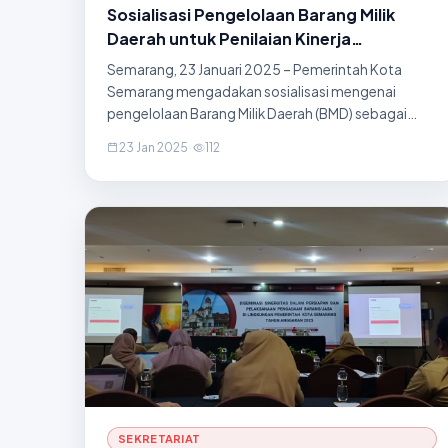
Sosialisasi Pengelolaan Barang Milik
Daerah untuk Penilaian Kinerja
Perangkat Daerah
Semarang, 23 Januari 2025 – Pemerintah Kota
Semarang mengadakan sosialisasi mengenai
pengelolaan Barang Milik Daerah (BMD) sebagai
bagian dari upaya meningkatkan kualitas penilaian
23 Jan 2025
·
112
kinerja perangkat daerah. Kegiatan ini berlangsung
di Gedung Moch. Ichsan,
SEKRETARIAT