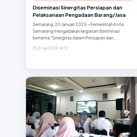
Diseminasi Sinergitas Persiapan dan
Pelaksanaan Pengadaan Barang/Jasa
Semarang, 20 Januari 2025 – Pemerintah Kota
Semarang mengadakan kegiatan diseminasi
bertema "Sinergitas dalam Persiapan dan
Pelaksanaan Pengadaan Barang/Jasa" yang
20 Jan 2025
·
79
berlangsung di MG Setos Hotel. Kegiatan ini dihadiri
oleh berbagai perwakilan perangkat dae