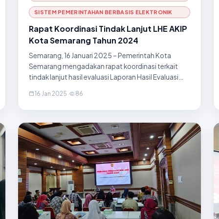
SISTEM PEMERINTAHAN BERBASIS ELEKTRONIK
Rapat Koordinasi Tindak Lanjut LHE AKIP
Kota Semarang Tahun 2024
Semarang, 16 Januari 2025 – Pemerintah Kota
Semarang mengadakan rapat koordinasi terkait
tindak lanjut hasil evaluasi Laporan Hasil Evaluasi
(LHE) Akuntabilitas Kinerja Instansi Pemerintah
16 Jan 2025
·
86
(AKIP) Tahun 2024. Kegiatan ini dilaksanakan di
Ruang Saber Pungli