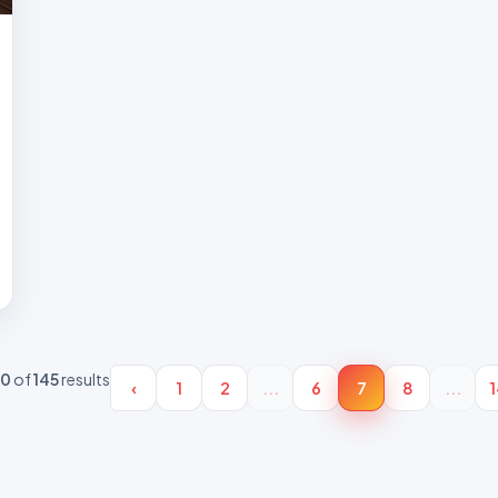
70
of
145
results
‹
1
2
...
6
7
8
...
1