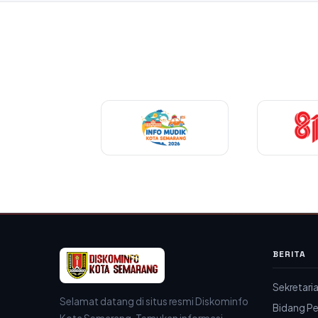
BERITA
Sekretari
Selamat datang di situs resmi Diskominfo
Bidang 