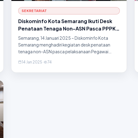
SEKRETARIAT
Diskominfo Kota Semarang Ikuti Desk
Penataan Tenaga Non-ASN Pasca PPPK
Tahap I
Semarang, 14 Januari 2025 – Diskominfo Kota
Semarang menghadiri kegiatan desk penataan
tenaga non-ASN pasca pelaksanaan Pegawai
Pemerintah dengan Perjanjian Kerja (PPPK) tahap
14 Jan 2025
·
74
pertama. Kegiatan yang berlangsung hari ini dihadiri
oleh perwakilan dari Disko