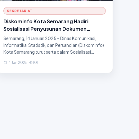
SEKRETARIAT
Diskominfo Kota Semarang Hadiri
Sosialisasi Penyusunan Dokumen
Evaluasi Kinerja Perangkat Daerah Tahun
Semarang, 14 Januari 2025 – Dinas Komunikasi,
2024
Informatika, Statistik, dan Persandian (Diskominfo)
Kota Semarang turut serta dalam Sosialisasi
Penyusunan Dokumen Evaluasi Kinerja Perangkat
14 Jan 2025
·
101
Daerah Kota Semarang Tahun 2024. Acara ini
berlangsung di Hotel Daf