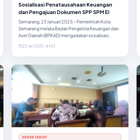
Sosialisasi Penatausahaan Keuangan
dan Pengajuan Dokumen SPP SPM El
Semarang, 23 Januari 2025 – Pemerintah Kota
Semarang melalui Badan Pengelola Keuangan dan
Aset Daerah (BPKAD) mengadakan sosialisasi
terkait penatausahaan keuangan dan pengajuan
23 Jan 2025
·
143
dokumen SPP (Surat Permintaan Pembayaran)
serta SPM (Surat Perintah Membayar)
SEKRETARIAT