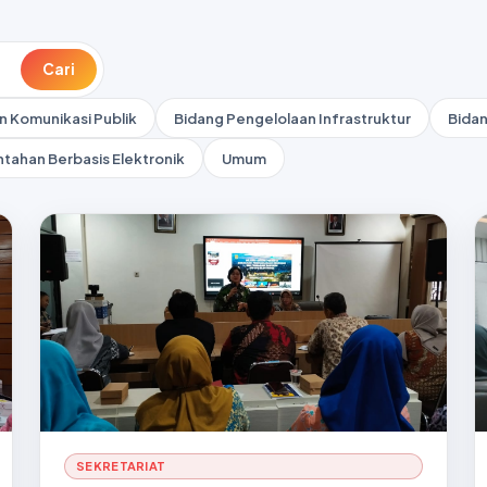
Cari
n Komunikasi Publik
Bidang Pengelolaan Infrastruktur
Bida
tahan Berbasis Elektronik
Umum
SEKRETARIAT