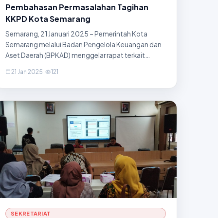
Pembahasan Permasalahan Tagihan
KKPD Kota Semarang
Semarang, 21 Januari 2025 – Pemerintah Kota
Semarang melalui Badan Pengelola Keuangan dan
Aset Daerah (BPKAD) menggelar rapat terkait
permasalahan tagihan Kas Keluar Pihak Ketiga
21 Jan 2025
·
121
Daerah (KKPD). Rapat berlangsung di Ruang Rapat
lantai 2 BPKAD dengan dihadi
SEKRETARIAT