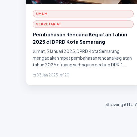
UMUM
SEKRETARIAT
Pembahasan Rencana Kegiatan Tahun
2025 di DPRD Kota Semarang
Jumat, 3 Januari 2025, DPRD Kota Semarang
mengadakan rapat pembahasan rencana kegiatan
tahun 2025 di ruang serbaguna gedung DPRD.
Rapat ini dihadiri oleh anggota DPRD, perwakilan
03 Jan 2025
·
120
organisasi perangkat daerah (OPD), dan pemangku
kepentingan lainnya. Kegiat
Showing
61
to