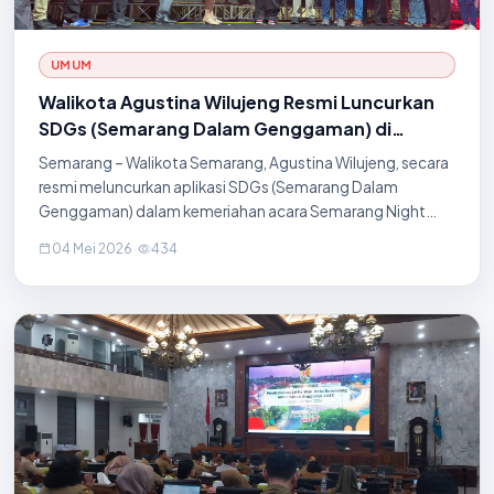
UMUM
Walikota Agustina Wilujeng Resmi Luncurkan
SDGs (Semarang Dalam Genggaman) di
Semarang Night Festival
Semarang – Walikota Semarang, Agustina Wilujeng, secara
resmi meluncurkan aplikasi SDGs (Semarang Dalam
Genggaman) dalam kemeriahan acara Semarang Night
Festival yang digelar pada Minggu malam, 3 Mei 2026.
04 Mei 2026
·
434
Momentum peluncuran ini turut disaksikan oleh Wakil
Walikota Semarang, perwakilan dari Mark Any, serta jajaran
Asisten Daerah Pemerintah Kota Semarang. Peluncuran
SDGs ini bertujuan untuk menghadirkan seluruh layanan
publik dan informasi kota ke dalam satu platform digital
yang praktis dan mu