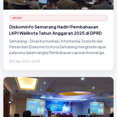
UMUM
Diskominfo Semarang Hadiri Pembahasan
LKPJ Walikota Tahun Anggaran 2025 di DPRD
Semarang – Dinas Komunikasi, Informatika, Statistik dan
Persandian (Diskominfo) Kota Semarang menghadiri rapat
paripurna dalam rangka Pembahasan Laporan Keterangan
Pertanggungjawaban (LKPJ) Walikota Semarang Akhir
13 Apr 2026
·
249
Tahun Anggaran 2025 pada hari Senin, 13 A