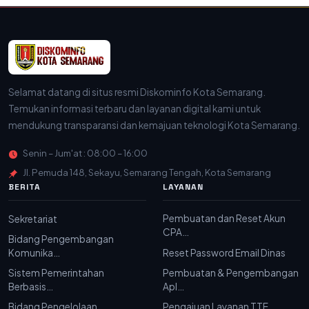
Selamat datang di situs resmi Diskominfo Kota Semarang.
Temukan informasi terbaru dan layanan digital kami untuk
mendukung transparansi dan kemajuan teknologi Kota Semarang.
Senin – Jum'at : 08:00 – 16:00
Jl. Pemuda 148, Sekayu, Semarang Tengah, Kota Semarang
BERITA
LAYANAN
Pembuatan dan Reset Akun
Sekretariat
CPA…
Bidang Pengembangan
Komunika…
Reset Password Email Dinas
Sistem Pemerintahan
Pembuatan & Pengembangan
Berbasis…
Apl…
Bidang Pengelolaan
Pengajuan Layanan TTE