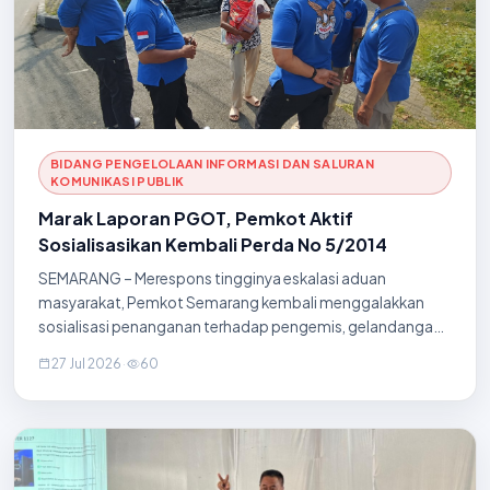
BIDANG PENGELOLAAN INFORMASI DAN SALURAN
KOMUNIKASI PUBLIK
Marak Laporan PGOT, Pemkot Aktif
Sosialisasikan Kembali Perda No 5/2014
SEMARANG – Merespons tingginya eskalasi aduan
masyarakat, Pemkot Semarang kembali menggalakkan
sosialisasi penanganan terhadap pengemis, gelandangan,
orang terlantar (PGOT), anak jalanan, dan pengamen yang
27 Jul 2026
·
60
beraktivitas di ruang publik. Upaya ini dilakukan melalui
koordinasi lintas perangkat daerah dan penanganan
berbasis Peraturan Daerah (Perda) Kota Semarang Nomor 5
Tahun 2014. Perda tersebut mengatur larangan PGOT
untuk melakukan aktivitas di jalan umum. Masyarakat juga