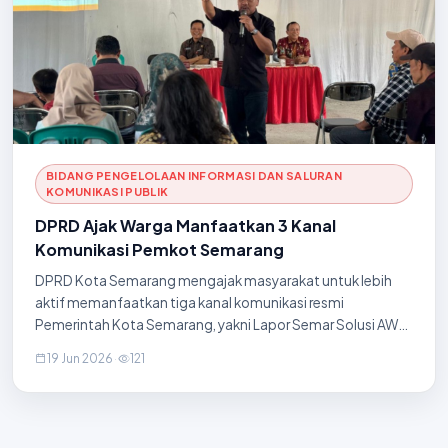
dilarang memberikan ua
BIDANG PENGELOLAAN INFORMASI DAN SALURAN
KOMUNIKASI PUBLIK
DPRD Ajak Warga Manfaatkan 3 Kanal
Komunikasi Pemkot Semarang
DPRD Kota Semarang mengajak masyarakat untuk lebih
aktif memanfaatkan tiga kanal komunikasi resmi
Pemerintah Kota Semarang, yakni Lapor Semar Solusi AWP,
Call Center 112, dan Layanan Informasi PPID sebagai sarana
19 Jun 2026
·
121
yang mudah, transparan, dan responsif untuk
menyampaikan aspirasi, pengaduan, laporan gawat
darurat, dan permohonan informasi publik. Ajakan tersebut
disampaikan dalam kegiatan Focus Group Discussion