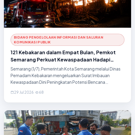
BIDANG PENGELOLAAN INFORMASI DAN SALURAN
KOMUNIKASI PUBLIK
121 Kebakaran dalam Empat Bulan, Pemkot
Semarang Perkuat Kewaspadaan Hadapi
Puncak Kemarau
Semarang (1/7), Pemerintah Kota Semarang melalui Dinas
Pemadam Kebakaran mengeluarkan Surat Imbauan
Kewaspadaan Dini Peningkatan Potensi Bencana
Kebakaran Menghadapi Musim Kemarau Tahun 2026.
29 Jul 2026
·
68
Imbauan tersebut disampaikan menyusul tingginya kasus
kebakaran yang terjadi dalam empat bulan terakhir di Kota
Semarang, baik yang melanda rumah, lahan, maupun
bangunan lainnya. Imbauan yang ditujukan kepada seluruh
camat dan lurah se-Kota Semarang tersebut menjadi
langkah antisipatif Pemerintah Kota Semar