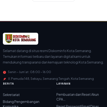
Selamat datang di situs resmi Diskominfo Kota Semarang.
Temukan informasi terbaru dan layanan digital kami untuk
mendukung transparansi dan kemajuan teknologi Kota Semarang.
Senin – Jum'at : 08:00 – 16:00
Jl. Pemuda 148, Sekayu, Semarang Tengah, Kota Semarang
BERITA
LAYANAN
Pembuatan dan Reset Akun
Sekretariat
CPA…
Bidang Pengembangan
Komunika…
Reset Password Email Dinas