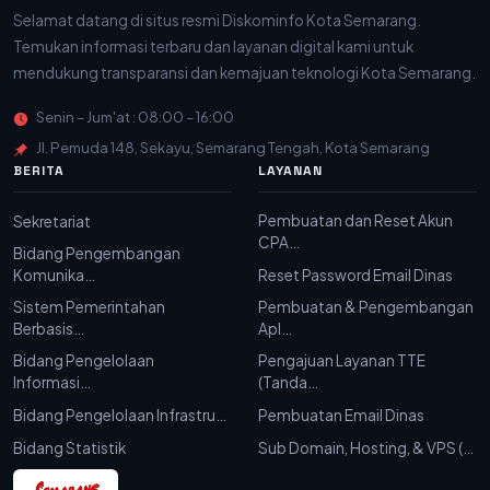
Selamat datang di situs resmi Diskominfo Kota Semarang.
Temukan informasi terbaru dan layanan digital kami untuk
mendukung transparansi dan kemajuan teknologi Kota Semarang.
Senin – Jum'at : 08:00 – 16:00
Jl. Pemuda 148, Sekayu, Semarang Tengah, Kota Semarang
BERITA
LAYANAN
Pembuatan dan Reset Akun
Sekretariat
CPA…
Bidang Pengembangan
Komunika…
Reset Password Email Dinas
Sistem Pemerintahan
Pembuatan & Pengembangan
Berbasis…
Apl…
Bidang Pengelolaan
Pengajuan Layanan TTE
Informasi…
(Tanda…
Bidang Pengelolaan Infrastru…
Pembuatan Email Dinas
Bidang Statistik
Sub Domain, Hosting, & VPS (…