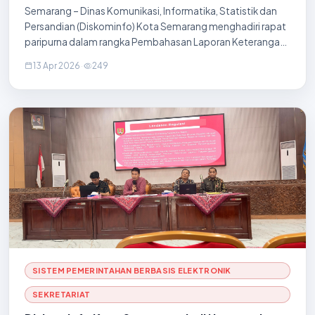
Semarang – Dinas Komunikasi, Informatika, Statistik dan
Persandian (Diskominfo) Kota Semarang menghadiri rapat
paripurna dalam rangka Pembahasan Laporan Keterangan
Pertanggungjawaban (LKPJ) Walikota Semarang Akhir
13 Apr 2026
·
249
Tahun Anggaran 2025 pada hari Senin, 13 A
SISTEM PEMERINTAHAN BERBASIS ELEKTRONIK
SEKRETARIAT