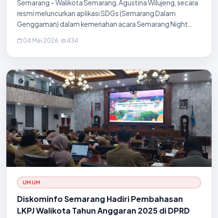
Semarang – Walikota Semarang, Agustina Wilujeng, secara
resmi meluncurkan aplikasi SDGs (Semarang Dalam
Genggaman) dalam kemeriahan acara Semarang Night
Festival yang digelar pada Minggu malam, 3 Mei 2026.
04 Mei 2026
·
434
Momentum peluncuran ini turut disaksikan oleh Wakil
Walikota Semarang, perwakilan dari Mark Any, serta jajaran
Asisten Daerah Pemerintah Kota Semarang. Peluncuran
SDGs ini bertujuan untuk menghadirkan seluruh layanan
publik dan informasi kota ke dalam satu platform digital
yang praktis dan mu
UMUM
Diskominfo Semarang Hadiri Pembahasan
LKPJ Walikota Tahun Anggaran 2025 di DPRD