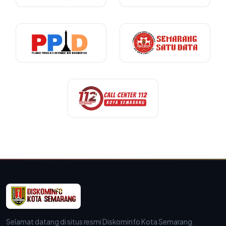
Selamat datang di situs resmi Diskominfo Kota Semarang.