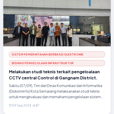
SISTEM PEMERINTAHAN BERBASIS ELEKTRONIK
BIDANG PENGELOLAAN INFRASTRUKTUR
Melakukan studi teknis terkait pengeloalaan
CCTV central Control di Gangnam District.
Sabtu (07/09), Tim dari Dinas Komunikasi dan Informatika
(Diskominfo) Kota Semarang melaksanakan studi teknis
untuk mengevaluasi dan memahami pengelolaan sistem
CCTV Central Control di Gangnam District, Seoul.
09 Sep 2024
·
87
Kegiatan ini merupakan bagian dari upaya Disk