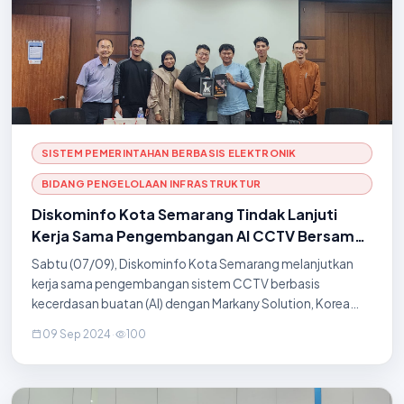
SISTEM PEMERINTAHAN BERBASIS ELEKTRONIK
BIDANG PENGELOLAAN INFRASTRUKTUR
Diskominfo Kota Semarang Tindak Lanjuti
Kerja Sama Pengembangan AI CCTV Bersama
Markany Solution
Sabtu (07/09), Diskominfo Kota Semarang melanjutkan
kerja sama pengembangan sistem CCTV berbasis
kecerdasan buatan (AI) dengan Markany Solution, Korea
Selatan, pada hari Sabtu, 9 September 2024. Acara ini
09 Sep 2024
·
100
dihadiri langsung oleh CEO Markany Solution, Mr. G