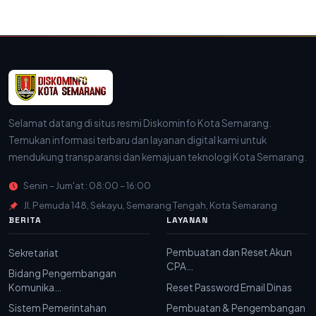
Selamat datang di situs resmi Diskominfo Kota Semarang.
Temukan informasi terbaru dan layanan digital kami untuk
mendukung transparansi dan kemajuan teknologi Kota Semarang.
Senin – Jum'at : 08:00 – 16:00
Jl. Pemuda 148, Sekayu, Semarang Tengah, Kota Semarang
BERITA
LAYANAN
Pembuatan dan Reset Akun
Sekretariat
CPA…
Bidang Pengembangan
Komunika…
Reset Password Email Dinas
Sistem Pemerintahan
Pembuatan & Pengembangan