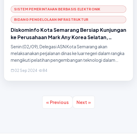
SISTEM PEMERINTAHAN BERBASIS ELEKTRONIK
BIDANG PENGELOLAAN INFRASTRUKTUR
Diskominfo Kota Semarang Bersiap Kunjungan
ke Perusahaan Mark Any Korea Selatan,
pelatihan pengembangan teknologi AI
Senin (02/09), Delegasi ASN Kota Semarang akan
melaksanakan perjalanan dinas ke luar negeri dalam rangka
mengikuti pelatihan pengembangan teknologi dalam
mengelola sistem pengawasan dan keamanan kota dan
02 Sep 2024
·
84
kunjungan lapangan ke kantor pusat MarkAny Inc di K
« Previous
Next »