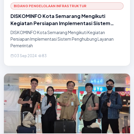
BIDANG PENGELOLAAN INFRASTRUKTUR
DISKOMINFO Kota Semarang Mengikuti
Kegiatan Persiapan Implementasi Sistem
Penghubung Layanan Pemerintah
DISKOMINFO Kota Semarang Mengikuti Kegiatan
Persiapan Implementasi Sistem Penghubung Layanan
Pemerintah
03 Sep 2024
·
83