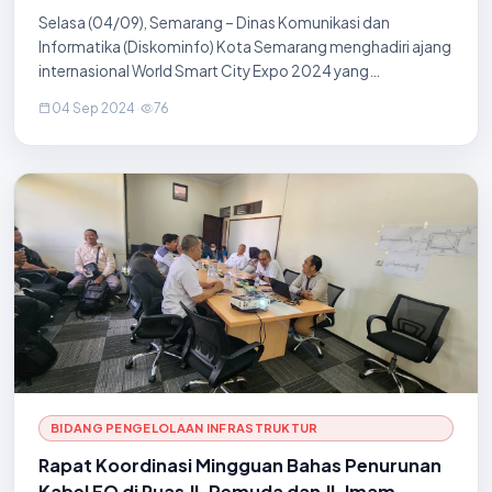
ke-1
Selasa (04/09), Semarang – Dinas Komunikasi dan
Informatika (Diskominfo) Kota Semarang menghadiri ajang
internasional World Smart City Expo 2024 yang
berlangsung di Kintex, Goyang City, Korea Selatan. Dalam
04 Sep 2024
·
76
acara ini, Diskominfo Kota Semarang berkesempata
BIDANG PENGELOLAAN INFRASTRUKTUR
Rapat Koordinasi Mingguan Bahas Penurunan
Kabel FO di Ruas Jl. Pemuda dan Jl. Imam