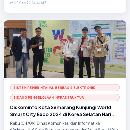
05 Sep 2024
·
143
Dalam kunjungan tersebut, pihak Jeju Cit
SISTEM PEMERINTAHAN BERBASIS ELEKTRONIK
BIDANG PENGELOLAAN INFRASTRUKTUR
Diskominfo Kota Semarang Kunjungi World
Smart City Expo 2024 di Korea Selatan Hari
ke-2
Rabu (04/09), Dinas Komunikasi dan Informatika
(Diskominfo) Kota Semarang menghadiri World Smart City