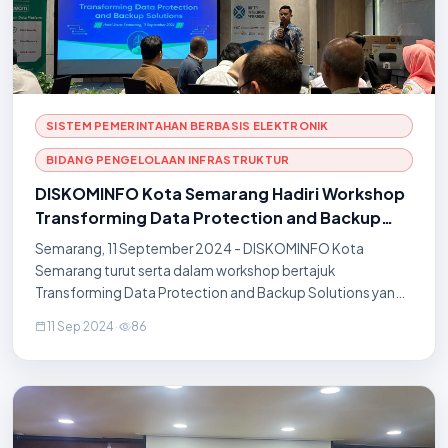
SISTEM PEMERINTAHAN BERBASIS ELEKTRONIK
BIDANG PENGELOLAAN INFRASTRUKTUR
DISKOMINFO Kota Semarang Hadiri Workshop
Transforming Data Protection and Backup
Solutions
Semarang, 11 September 2024 - DISKOMINFO Kota
Semarang turut serta dalam workshop bertajuk
Transforming Data Protection and Backup Solutions yang
diselenggarakan oleh Meta Integrasi Persada di Hotel Aruss
11 Sep 2024
·
86
Semarang. Acara ini bertujuan untuk membahas strat