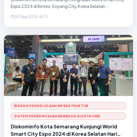
Expo 2024 di Kintex, Goyang City, Korea Selatan.
Diskominfo berkunjung ke booth Gwangjun Smart City,
05 Sep 2024
·
73
pusat inovasi smart city di Korea Selatan, untuk mem
BIDANG PENGELOLAAN INFRASTRUKTUR
SISTEM PEMERINTAHAN BERBASIS ELEKTRONIK
Diskominfo Kota Semarang Kunjungi World
Smart City Expo 2024 di Korea Selatan Hari