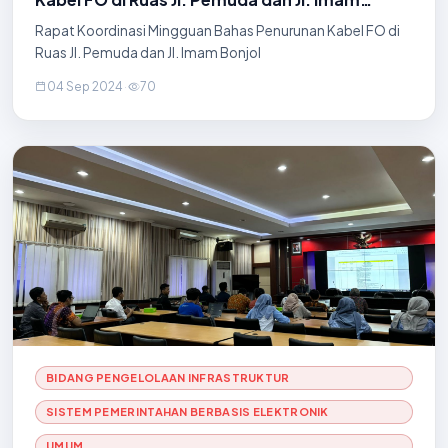
Bonjol
Rapat Koordinasi Mingguan Bahas Penurunan Kabel FO di
Ruas Jl. Pemuda dan Jl. Imam Bonjol
04 Sep 2024
·
70
BIDANG PENGELOLAAN INFRASTRUKTUR
SISTEM PEMERINTAHAN BERBASIS ELEKTRONIK
UMUM