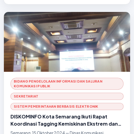
BIDANG PENGELOLAAN INFORMASI DAN SALURAN
KOMUNIKASI PUBLIK
SEKRETARIAT
SISTEM PEMERINTAHAN BERBASIS ELEKTRONIK
DISKOMINFO Kota Semarang Ikuti Rapat
Koordinasi Tagging Kemiskinan Ekstrem dan
Stunting dalam Pembahasan RAPBD 2025
Semarang, 15 Oktober 2024 — Dinas Komunikasi,