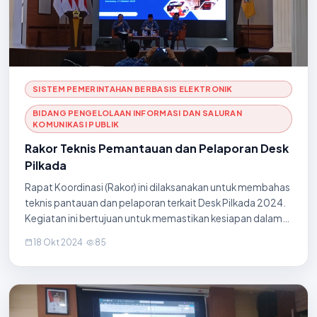
SISTEM PEMERINTAHAN BERBASIS ELEKTRONIK
BIDANG PENGELOLAAN INFORMASI DAN SALURAN
KOMUNIKASI PUBLIK
Rakor Teknis Pemantauan dan Pelaporan Desk
Pilkada
Rapat Koordinasi (Rakor) ini dilaksanakan untuk membahas
teknis pantauan dan pelaporan terkait Desk Pilkada 2024.
Kegiatan ini bertujuan untuk memastikan kesiapan dalam
pemantauan dan pelaporan selama berlangsungnya
18 Okt 2024
·
85
Pilkada 2024, agar proses berjalan aman