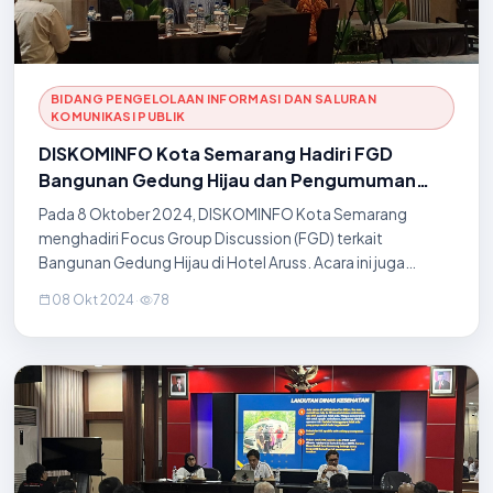
BIDANG PENGELOLAAN INFORMASI DAN SALURAN
KOMUNIKASI PUBLIK
DISKOMINFO Kota Semarang Hadiri FGD
Bangunan Gedung Hijau dan Pengumuman
Pemenang Sayembara Desain di Hotel Aruss
Pada 8 Oktober 2024, DISKOMINFO Kota Semarang
menghadiri Focus Group Discussion (FGD) terkait
Bangunan Gedung Hijau di Hotel Aruss. Acara ini juga
meliputi penjurian serta pengumuman pemenang
08 Okt 2024
·
78
Sayembara Desain Bangunan Gedung Hijau tahun 2024
untuk Kantor