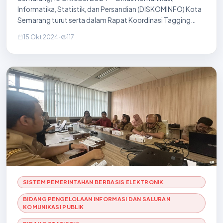
Informatika, Statistik, dan Persandian (DISKOMINFO) Kota
Semarang turut serta dalam Rapat Koordinasi Tagging
Kemiskinan Ekstrem dan Stunting yang diadakan di Ruang
15 Okt 2024
·
117
Komisi A-B, Gedung Moch Ichsan, pada 15 Oktob
SISTEM PEMERINTAHAN BERBASIS ELEKTRONIK
BIDANG PENGELOLAAN INFORMASI DAN SALURAN
KOMUNIKASI PUBLIK