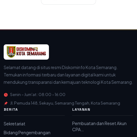
Selamat datang di situs resmi Diskominfo Kota Semarang.
Temukan informasi terbaru dan layanan digital kami untuk
mendukung transparansi dan kemajuan teknologi Kota Semarang.
Senin – Jum'at : 08:00 – 16:00
Jl. Pemuda 148, Sekayu, Semarang Tengah, Kota Semarang
BERITA
LAYANAN
Pembuatan dan Reset Akun
Sekretariat
CPA…
Bidang Pengembangan