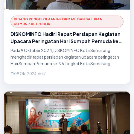
BIDANG PENGELOLAAN INFORMASI DAN SALURAN
KOMUNIKASI PUBLIK
DISKOMINFO Hadiri Rapat Persiapan Kegiatan
Upacara Peringatan Hari Sumpah Pemuda ke-
96 Tingkat Kota Semarang
Pada 9 Oktober 2024, DISKOMINFO Kota Semarang
menghadiri rapat persiapan kegiatan upacara peringatan
Hari Sumpah Pemuda ke-96 Tingkat Kota Semarang.
Rapat ini berlangsung di Ruang Rapat DISPORA, dan
09 Okt 2024
·
77
bertujuan untuk memastikan segala persiapan berjalan den