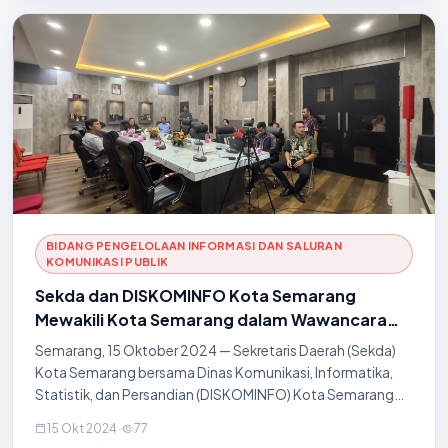
BIDANG PENGELOLAAN INFORMASI DAN SALURAN
KOMUNIKASI PUBLIK
Sekda dan DISKOMINFO Kota Semarang
Mewakili Kota Semarang dalam Wawancara
Finalis Bhumandala Award oleh Badan
Semarang, 15 Oktober 2024 — Sekretaris Daerah (Sekda)
Informasi Geospasial
Kota Semarang bersama Dinas Komunikasi, Informatika,
Statistik, dan Persandian (DISKOMINFO) Kota Semarang
mewakili Kota Semarang dalam wawancara finalis
15 Okt 2024
·
77
Bhumandala Award yang diadakan oleh Badan Inform