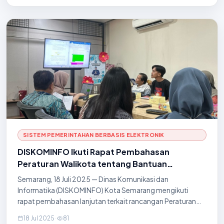
SISTEM PEMERINTAHAN BERBASIS ELEKTRONIK
DISKOMINFO Ikuti Rapat Pembahasan
Peraturan Walikota tentang Bantuan
Operasional PKK, RT, dan RW
Semarang, 18 Juli 2025 — Dinas Komunikasi dan
Informatika (DISKOMINFO) Kota Semarang mengikuti
rapat pembahasan lanjutan terkait rancangan Peraturan
Walikota (Perwal) mengenai Bantuan Operasional bagi PKK,
18 Jul 2025
·
81
RT, dan RW yang digelar di lingkungan Pemerintah