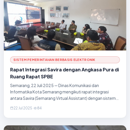
SISTEM PEMERINTAHAN BERBASIS ELEKTRONIK
Rapat Integrasi Savira dengan Angkasa Pura di
Ruang Rapat SPBE
Semarang, 22 Juli 2025 — Dinas Komunikasi dan
Informatika Kota Semarang mengikuti rapat integrasi
antara Savira (Semarang Virtual Assistant) dengan sistem
layanan milik PT Angkasa Pura yang diselenggarakan di
22 Jul 2025
·
84
Ruang Rapat SPBE. Pertemuan ini membahas pote