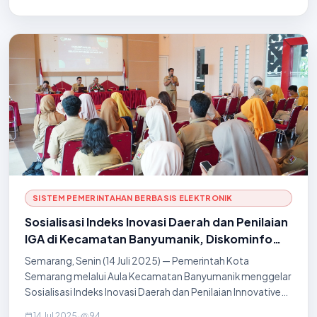
SISTEM PEMERINTAHAN BERBASIS ELEKTRONIK
Sosialisasi Indeks Inovasi Daerah dan Penilaian
IGA di Kecamatan Banyumanik, Diskominfo
Kota Semarang Jadi Narasumber
Semarang, Senin (14 Juli 2025) — Pemerintah Kota
Semarang melalui Aula Kecamatan Banyumanik menggelar
Sosialisasi Indeks Inovasi Daerah dan Penilaian Innovative
Government Award (IGA). Acara ini diikuti oleh lurah, staf
14 Jul 2025
·
94