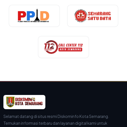
Selamat datang di situs resmi Diskominfo Kota Semarang.
Temukan informasi terbaru dan layanan digital kami untuk