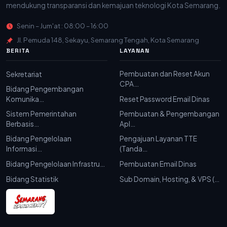
mendukung transparansi dan kemajuan teknologi Kota Semarang.
Senin – Jum'at : 08:00 – 16:00
Jl. Pemuda 148, Sekayu, Semarang Tengah, Kota Semarang
BERITA
LAYANAN
Pembuatan dan Reset Akun
Sekretariat
CPA…
Bidang Pengembangan
Komunika…
Reset Password Email Dinas
Sistem Pemerintahan
Pembuatan & Pengembangan
Berbasis…
Apl…
Bidang Pengelolaan
Pengajuan Layanan TTE
Informasi…
(Tanda…
Bidang Pengelolaan Infrastru…
Pembuatan Email Dinas
Bidang Statistik
Sub Domain, Hosting, & VPS (…