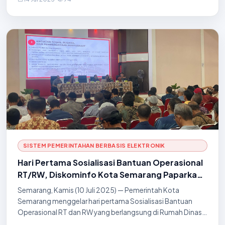
kecamatan, dan perwakilan perangkat
SISTEM PEMERINTAHAN BERBASIS ELEKTRONIK
Hari Pertama Sosialisasi Bantuan Operasional
RT/RW, Diskominfo Kota Semarang Paparkan
Teknis Aplikasi Ruang Warga
Semarang, Kamis (10 Juli 2025) — Pemerintah Kota
Semarang menggelar hari pertama Sosialisasi Bantuan
Operasional RT dan RW yang berlangsung di Rumah Dinas
Wali Kota Semarang. Kegiatan ini diikuti oleh perwakilan