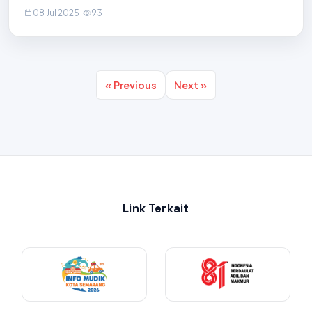
Pemerintah (SAKIP) bagi Organisasi Perangkat Daerah
08 Jul 2025
·
93
(OPD) di Ruang Rapat Inspektorat. Kegiat
« Previous
Next »
Link Terkait