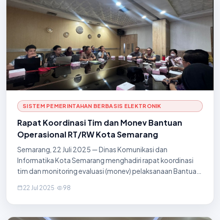
SISTEM PEMERINTAHAN BERBASIS ELEKTRONIK
Rapat Koordinasi Tim dan Monev Bantuan
Operasional RT/RW Kota Semarang
Semarang, 22 Juli 2025 — Dinas Komunikasi dan
Informatika Kota Semarang menghadiri rapat koordinasi
tim dan monitoring evaluasi (monev) pelaksanaan Bantuan
Operasional (BOP) RT dan RW yang diselenggarakan di
22 Jul 2025
·
98
Ruang Rapat BAPPEDA Lantai 7. Rapat ini membah