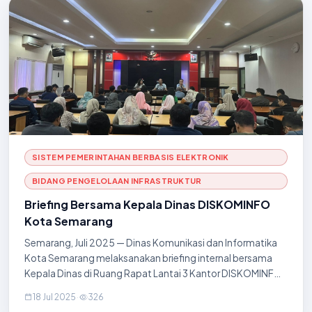
SISTEM PEMERINTAHAN BERBASIS ELEKTRONIK
BIDANG PENGELOLAAN INFRASTRUKTUR
Briefing Bersama Kepala Dinas DISKOMINFO
Kota Semarang
Semarang, Juli 2025 — Dinas Komunikasi dan Informatika
Kota Semarang melaksanakan briefing internal bersama
Kepala Dinas di Ruang Rapat Lantai 3 Kantor DISKOMINFO.
Kegiatan ini bertujuan untuk memperkuat koordinasi dan
18 Jul 2025
·
326
menyelaraskan langkah kerja seluruh