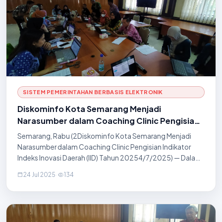
SISTEM PEMERINTAHAN BERBASIS ELEKTRONIK
Diskominfo Kota Semarang Menjadi
Narasumber dalam Coaching Clinic Pengisian
Indikator Indeks Inovasi Daerah (IID) Tahun
Semarang, Rabu (2Diskominfo Kota Semarang Menjadi
2025
Narasumber dalam Coaching Clinic Pengisian Indikator
Indeks Inovasi Daerah (IID) Tahun 20254/7/2025) — Dalam
rangka mendorong peningkatan kinerja inovasi di
24 Jul 2025
·
134
lingkungan Pemerintah Kota Semarang, Badan Kepeg