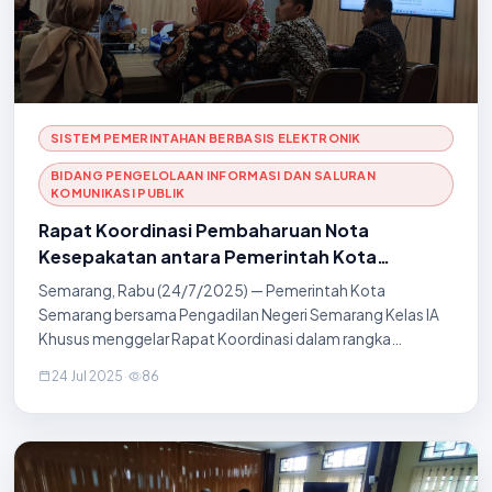
SISTEM PEMERINTAHAN BERBASIS ELEKTRONIK
BIDANG PENGELOLAAN INFORMASI DAN SALURAN
KOMUNIKASI PUBLIK
Rapat Koordinasi Pembaharuan Nota
Kesepakatan antara Pemerintah Kota
Semarang dan Pengadilan Negeri Semarang
Semarang, Rabu (24/7/2025) — Pemerintah Kota
Kelas IA Khusus
Semarang bersama Pengadilan Negeri Semarang Kelas IA
Khusus menggelar Rapat Koordinasi dalam rangka
pembaharuan nota kesepakatan tentang
24 Jul 2025
·
86
penyelenggaraan pelayanan publik. Rapat ini dilaksanakan
sebagai langkah