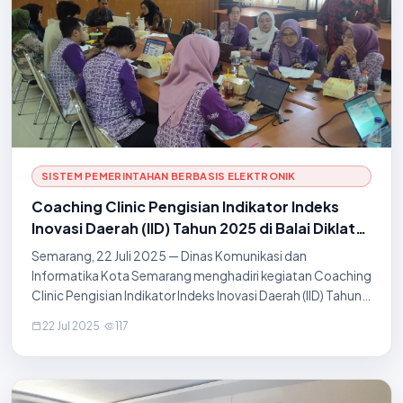
SISTEM PEMERINTAHAN BERBASIS ELEKTRONIK
Coaching Clinic Pengisian Indikator Indeks
Inovasi Daerah (IID) Tahun 2025 di Balai Diklat
BKPP
Semarang, 22 Juli 2025 — Dinas Komunikasi dan
Informatika Kota Semarang menghadiri kegiatan Coaching
Clinic Pengisian Indikator Indeks Inovasi Daerah (IID) Tahun
2025 yang diselenggarakan di Balai Diklat BKPP Kota
22 Jul 2025
·
117
Semarang. Kegiatan ini bertujuan untuk m