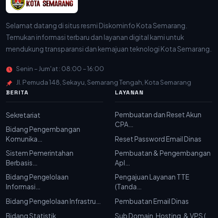
Selamat datang di situs resmi Diskominfo Kota Semarang.
Temukan informasi terbaru dan layanan digital kami untuk
mendukung transparansi dan kemajuan teknologi Kota Semarang.
Senin – Jum'at : 08:00 – 16:00
Jl. Pemuda 148, Sekayu, Semarang Tengah, Kota Semarang
BERITA
LAYANAN
Pembuatan dan Reset Akun
Sekretariat
CPA…
Bidang Pengembangan
Komunika…
Reset Password Email Dinas
Sistem Pemerintahan
Pembuatan & Pengembangan
Berbasis…
Apl…
Bidang Pengelolaan
Pengajuan Layanan TTE
Informasi…
(Tanda…
Bidang Pengelolaan Infrastru…
Pembuatan Email Dinas
Bidang Statistik
Sub Domain, Hosting, & VPS (…