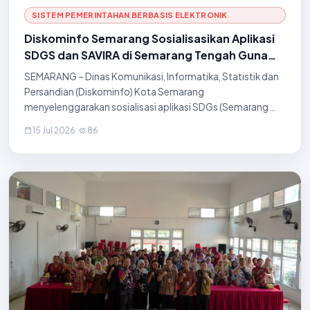
SISTEM PEMERINTAHAN BERBASIS ELEKTRONIK
Diskominfo Semarang Sosialisasikan Aplikasi
SDGS dan SAVIRA di Semarang Tengah Guna
Perkuat Pelayanan Prima
SEMARANG – Dinas Komunikasi, Informatika, Statistik dan
Persandian (Diskominfo) Kota Semarang
menyelenggarakan sosialisasi aplikasi SDGs (Semarang
Dalam Genggaman) dan SAVIRA (Semarang Virtual
15 Jul 2026
·
86
Assistant) kepada seluruh pegawai kelurahan di wilayah
Kecamatan Semarang Tengah. Kegiatan edukasi yang
dirancang untuk mempercepat transformasi digital serta
meningkatkan efisiensi birokrasi di tingkat lini terdepan
pelayanan publik ini dilaksanakan di Aula Kecamatan
Semarang Tengah pada Rabu (15/7). Pel