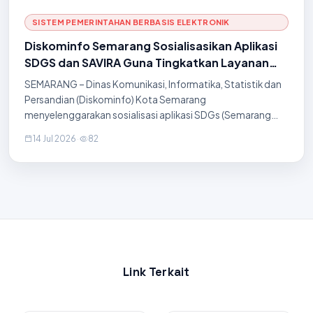
SISTEM PEMERINTAHAN BERBASIS ELEKTRONIK
Diskominfo Semarang Sosialisasikan Aplikasi
SDGS dan SAVIRA Guna Tingkatkan Layanan
Digital Pegawai Kelurahan
SEMARANG – Dinas Komunikasi, Informatika, Statistik dan
Persandian (Diskominfo) Kota Semarang
menyelenggarakan sosialisasi aplikasi SDGs (Semarang
Dalam Genggaman) dan SAVIRA (Semarang Virtual
14 Jul 2026
·
82
Assistant) kepada seluruh pegawai kelurahan di wilayah
Kecamatan Pedurungan. Kegiatan edukasi yang bertujuan
untuk mempercepat transformasi digital dan efisiensi
birokrasi di tingkat lini terdepan pelayanan publik ini
dilaksanakan di Aula Kecamatan Pedurungan pada Selasa
(14/7). Pelaksanaan sosialisasi
Link Terkait