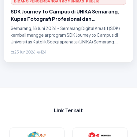
BIDANG PENGEMBANGAN KOMUNIKASI PUBLIK
SDK Journey to Campus di UNIKA Semarang,
Kupas Fotografi Profesional dan
Pemanfaatan AI dalam Dunia Visual
Semarang, 18 Juni 2026 – Semarang Digital Kreatif (SDK)
kembali menggelar program SDK Journey to Campus di
Universitas Katolik Soegijapranata (UNIKA) Semarang.
Bertempat di Gedung Thomas Aquinas, kegiatan ini
23 Jun 2026
·
124
menghadirkan pembahasan menarik mengenai cara
membedakan foto hasil generasi kecerdasan buatan
(Artificial Intelligence/AI) dengan foto profesional,
sekaligus membagikan teknik pengambilan gambar yang
berkualitas. Di tengah perkembangan teknologi saat ini,
fotografer tidak lagi hanya mengan
Link Terkait