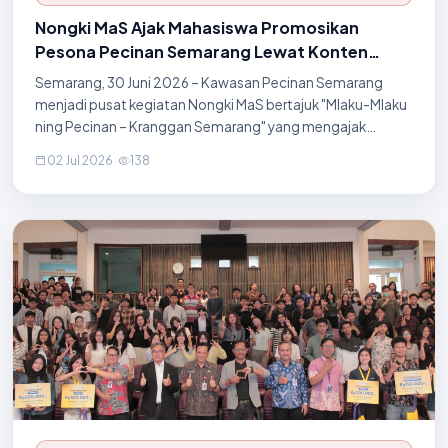
Nongki MaS Ajak Mahasiswa Promosikan
Pesona Pecinan Semarang Lewat Konten
Digital
Semarang, 30 Juni 2026 – Kawasan Pecinan Semarang
menjadi pusat kegiatan Nongki MaS bertajuk "Mlaku-Mlaku
ning Pecinan – Kranggan Semarang" yang mengajak
mahasiswa dari berbagai perguruan tinggi, yakni STIEPARI,
02 Jul 2026
·
138
UNISBANK, Universitas Dian Nuswantoro (UDINUS), dan
UNISBANK Kampus Vokasi, untuk mempromosikan
kekayaan budaya dan sejarah Pecinan melalui konten
digital. Bersama kreator konten Yanuar Wega Viditama atau
yang akrab disapa Mas Vega, para peserta membuat
berbagai konten kreatif di sejumla