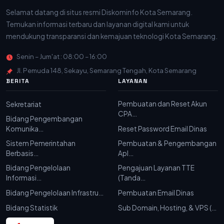
Selamat datang di situs resmi Diskominfo Kota Semarang.
Temukan informasi terbaru dan layanan digital kami untuk
mendukung transparansi dan kemajuan teknologi Kota Semarang.
Senin – Jum'at : 08:00 – 16:00
Jl. Pemuda 148, Sekayu, Semarang Tengah, Kota Semarang
BERITA
LAYANAN
Pembuatan dan Reset Akun
Sekretariat
CPA…
Bidang Pengembangan
Komunika…
Reset Password Email Dinas
Sistem Pemerintahan
Pembuatan & Pengembangan
Berbasis…
Apl…
Bidang Pengelolaan
Pengajuan Layanan TTE
Informasi…
(Tanda…
Bidang Pengelolaan Infrastru…
Pembuatan Email Dinas
Bidang Statistik
Sub Domain, Hosting, & VPS (…