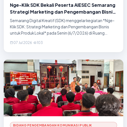
Nge-Klik SDK Bekali Peserta AIESEC Semarang
Strategi Marketing dan Pengembangan Bisnis
Produk Lokal
Semarang Digital Kreatif (SDK) menggelar kegiatan *Nge-
Klik SDK: Strategi Marketing dan Pengembangan Bisnis
untuk Produk Lokal* pada Senin (6/7/2026) di Ruang
Semarang Digital Kreatif, Lantai 3 Gedung Tri Lomba Juang,
07 Jul 2026
·
103
Kota Semarang. Kegiatan yang berlangsung pukul 13.00–
16.00 WIB ini diikuti oleh anggota Komunitas AIESEC
Semarang yang terdiri dari peserta asal Indonesia serta
mancanegara, di antaranya Taiwan, China, dan Pakistan.
Acara turut dihadiri Kepala Dinas Komunikasi, Informatika,
Statist
BIDANG PENGEMBANGAN KOMUNIKASI PUBLIK