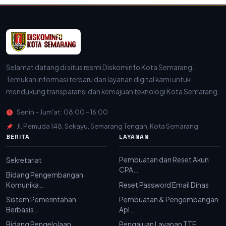
Selamat datang di situs resmi Diskominfo Kota Semarang.
Temukan informasi terbaru dan layanan digital kami untuk
mendukung transparansi dan kemajuan teknologi Kota Semarang.
Senin – Jum'at : 08:00 – 16:00
Jl. Pemuda 148, Sekayu, Semarang Tengah, Kota Semarang
BERITA
LAYANAN
Pembuatan dan Reset Akun
Sekretariat
CPA…
Bidang Pengembangan
Komunika…
Reset Password Email Dinas
Sistem Pemerintahan
Pembuatan & Pengembangan
Berbasis…
Apl…
Bidang Pengelolaan
Pengajuan Layanan TTE