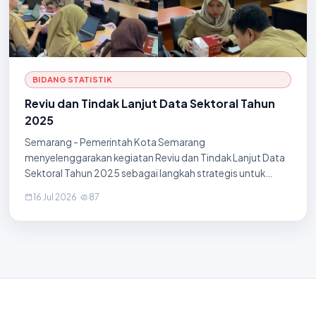
BIDANG STATISTIK
Reviu dan Tindak Lanjut Data Sektoral Tahun
2025
Semarang - Pemerintah Kota Semarang
menyelenggarakan kegiatan Reviu dan Tindak Lanjut Data
Sektoral Tahun 2025 sebagai langkah strategis untuk
mengoptimalkan pemenuhan data pada Portal Satu Data
16 Jul 2026
·
87
Indonesia (SDI) Tingkat Kota Semarang. Kegiatan ini
bertujuan mengevaluasi keterisian data, memverifikasi
kualitas informasi yang diinput, serta mengidentifikasi
berbagai kendala teknis yang dihadapi oleh masing-
masing Perangkat Daerah selaku Produsen Data.
Ketersediaan data yang valid dinilai sangat kru