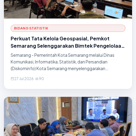
BIDANG STATISTIK
Perkuat Tata Kelola Geospasial, Pemkot
Semarang Selenggarakan Bimtek Pengelolaan
dan Penyebarluasan Data Geospasial
Semarang - Pemerintah Kota Semarang melalui Dinas
Komunikasi, Informatika, Statistik, dan Persandian
(Diskominfo) Kota Semarang menyelenggarakan
Bimbingan Teknis Pengelolaan dan Penyebarluasan Data
27 Jul 2026
·
90
Geospasial dan Informasi Geospasial Berkualitas pada 20–
22 Juli 2026 dengan narasumber dari Badan Informasi
Geospasial (BIG). Kegiatan yang diikuti oleh perwakilan
beberapa Organisasi Perangkat Daerah (OPD) ini bertujuan
meningkatkan kapasitas pengelolaan data geospasial
yang terstandar, berkualitas,