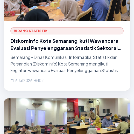
BIDANG STATISTIK
Diskominfo Kota Semarang Ikuti Wawancara
Evaluasi Penyelenggaraan Statistik Sektoral
(EPSS) Tahun 2026
Semarang - Dinas Komunikasi, Informatika, Statistik dan
Persandian (Diskominfo) Kota Semarang mengikuti
kegiatan wawancara Evaluasi Penyelenggaraan Statistik
Sektoral (EPSS) Tahun 2026 yang diselenggarakan oleh
16 Jul 2026
·
102
Badan Pusat Statistik (BPS) pada Selasa, 14 Juli 2026
secara daring melalui Zoom Meeting. Kegiatan ini dihadiri
oleh Tim Penilai Internal EPSS Kota Semarang bersama Tim
Penilai dari BPS sebagai bagian dari proses evaluasi
penyelenggaraan statistik sektoral di daerah. Melalui
wawancara in